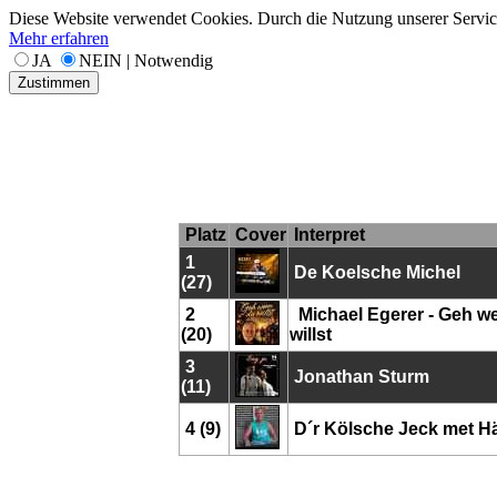
Diese Website verwendet Cookies. Durch die Nutzung unserer Services
Mehr erfahren
JA
NEIN | Notwendig
Zustimmen
Platz
Cover
Interpret
1
De Koelsche Michel
(27)
2
Michael Egerer - Geh w
(20)
willst
3
Jonathan Sturm
(11)
4 (9)
D´r Kölsche Jeck met H