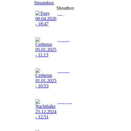
Streambox
Shoutbox
Tony
06.04.2026 - 18:47
schöne ostern
Cerberus
05.01.2025 - 11:13
Ich wünsche alle ein frohes neues Jahr
Cerberus
01.01.2025 - 10:53
Ich wünsche alle ein frohes neues Jahr
Nachtfalke
25.12.2024 - 12:51
ich wünsche allen ein frohes Weihnachtsfest