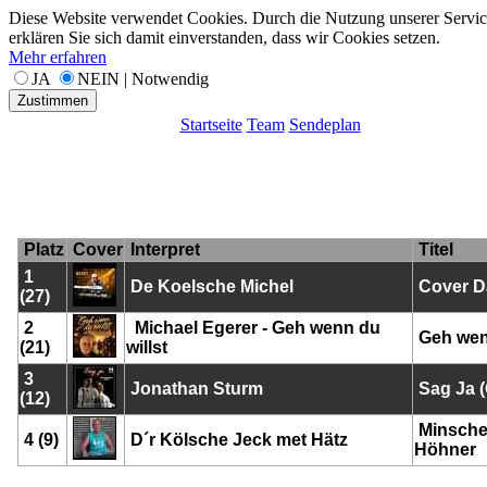
Diese Website verwendet Cookies. Durch die Nutzung unserer Servic
erklären Sie sich damit einverstanden, dass wir Cookies setzen.
Mehr erfahren
JA
NEIN | Notwendig
Zustimmen
Startseite
Team
Sendeplan
Platz
Cover
Interpret
Titel
1
De Koelsche Michel
Cover D
(27)
2
Michael Egerer - Geh wenn du
Geh wenn
(21)
willst
3
Jonathan Sturm
Sag Ja 
(12)
Minsche 
4 (9)
D´r Kölsche Jeck met Hätz
Höhner