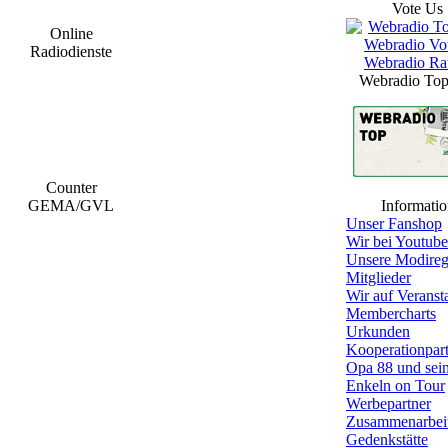
Vote Us
Online
Radiodienste
Webradio Top
Counter
GEMA/GVL
Informatio
Unser Fanshop
Wir bei Youtube
Unsere Modireg
Mitglieder
Wir auf Veranst
Membercharts
Urkunden
Kooperationpar
Opa 88 und sei
Enkeln on Tour
Werbepartner
Zusammenarbei
Gedenkstätte