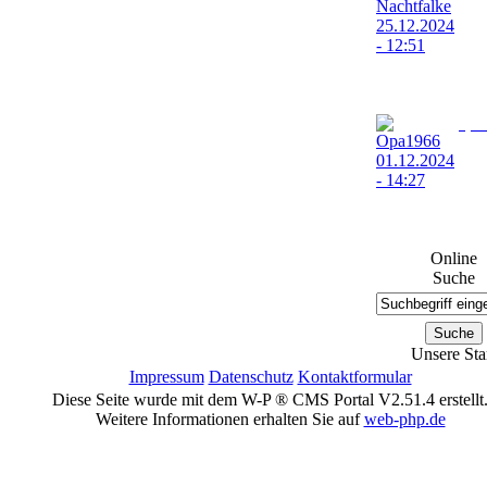
25.12.
12:51
ich wünsche allen ein
Weihnachtsfest
Opa1
01.12.
14:27
Adventsgrüße | Schön
Advent für Euch
Online
Suche
Unsere Sta
Impressum
Datenschutz
Kontaktformular
Diese Seite wurde mit dem W-P ® CMS Portal V2.51.4 erstellt
Weitere Informationen erhalten Sie auf
web-php.de