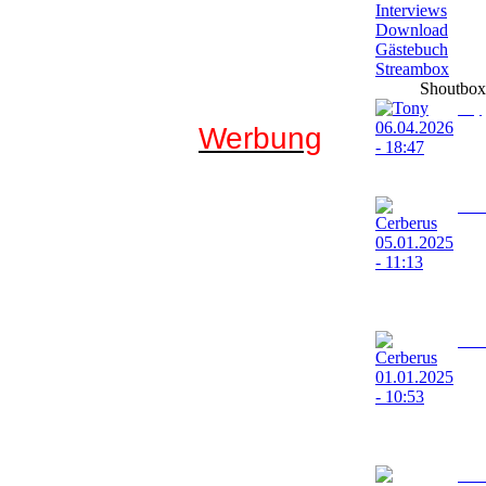
Interviews
Download
Gästebuch
Streambox
Shoutbox
Tony
Werbung
06.04.
18:47
schöne ostern
Cerbe
05.01.
11:13
Ich wünsche alle ein 
neues Jahr
Cerbe
01.01.
10:53
Ich wünsche alle ein 
neues Jahr
Nacht