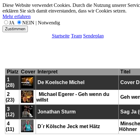
Diese Website verwendet Cookies. Durch die Nutzung unserer Servic
erklären Sie sich damit einverstanden, dass wir Cookies setzen.
Mehr erfahren
JA
NEIN | Notwendig
Zustimmen
Startseite
Team
Sendeplan
Platz
Cover
Interpret
Titel
1
De Koelsche Michel
Cover D
(28)
2
Michael Egerer - Geh wenn du
Geh wenn
(23)
willst
3
Jonathan Sturm
Sag Ja 
(12)
4
Minsche 
D´r Kölsche Jeck met Hätz
(11)
Höhner