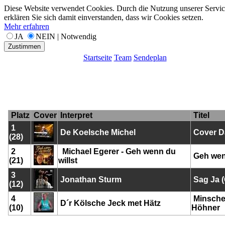
Diese Website verwendet Cookies. Durch die Nutzung unserer Servic
erklären Sie sich damit einverstanden, dass wir Cookies setzen.
Mehr erfahren
JA
NEIN | Notwendig
Zustimmen
Startseite
Team
Sendeplan
Platz
Cover
Interpret
Titel
1
De Koelsche Michel
Cover D
(28)
2
Michael Egerer - Geh wenn du
Geh wenn
(21)
willst
3
Jonathan Sturm
Sag Ja 
(12)
4
Minsche 
D´r Kölsche Jeck met Hätz
(10)
Höhner